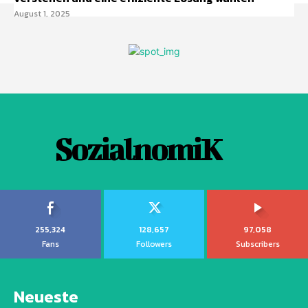
August 1, 2025
SozialnomiK
255,324
128,657
97,058
Fans
Followers
Subscribers
Neueste