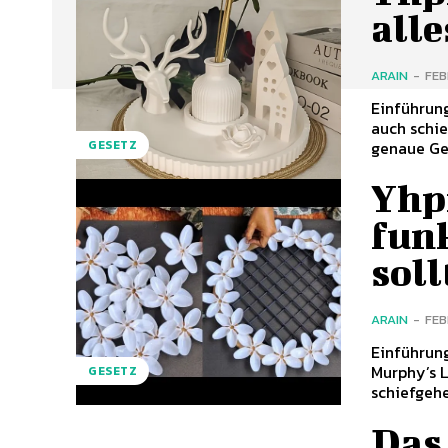
all
ARAIN
-
FEB
Einführung
auch schie
genaue Geg
GESETZ
Yhp
funk
soll
ARAIN
-
FEB
Einführun
Murphy’s L
GESETZ
schiefgehe
Das 