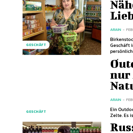
Näh
Lie
ARAIN
-
FEB
Birkenstoc
Geschäft i
GESCHÄFT
persönlich
Out
nur
Nat
ARAIN
-
FEB
Ein Outdoo
GESCHÄFT
Zelte. Es i
Russ