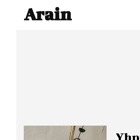
Arain
Yhp