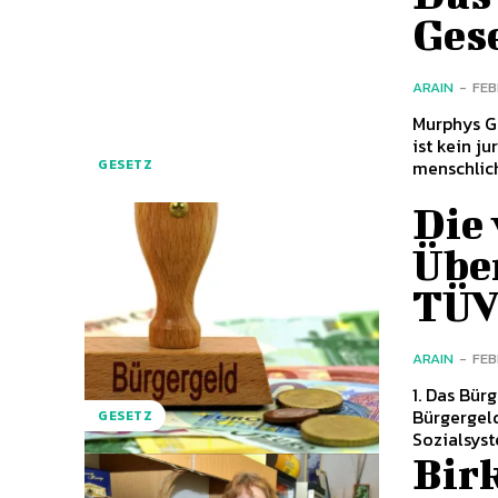
Ges
ARAIN
-
FEB
Murphys G
ist kein j
menschliche
GESETZ
Die 
Übe
TÜV
ARAIN
-
FEB
1. Das Bür
Bürgergel
GESETZ
Sozialsyste
Birk