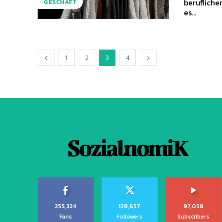
beruflich
GESCHÄFT
es...
1
2
3
4
SozialnomiK
255,324
128,657
97,058
Fans
Followers
Subscribers