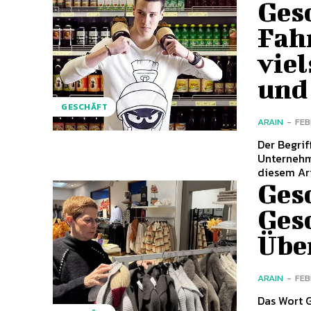
Gesc
Fah
viel
und
GESCHÄFT
ARAIN
-
FEB
Der Begrif
Unternehmu
diesem Art
Ges
Ges
Übe
ARAIN
-
FEB
Das Wort G