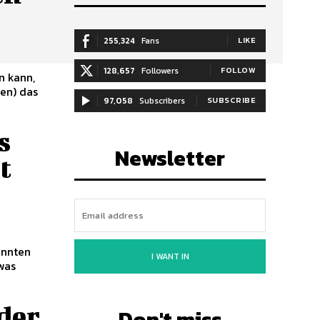
255,324
Fans
LIKE
128,657
Followers
FOLLOW
n kann,
en) das
97,058
Subscribers
SUBSCRIBE
s
Newsletter
t
annten
I WANT IN
was
der
Don't miss